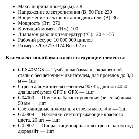
Макс. ширина проезда (м): 3.8
Напряжение электропитания (В, 50 Гц): 230
Напряжение электропитания двигателя (В): 36
Мощность (Вт): 270
Крутящий момент (Нм): 100
Диапазон рабочих температур (°C): -20 ÷ +55
Рабочий ресурс: 10 000 000 циклов
Размер: 326х375х1174 Вес: 62 кг
В комплект шлагбаума входят следующие элементы:
GPX40MGS — Тумба шлагбаума из окрашенной
стали с бесщеточным двигателем, для проездов до 3,8
м — 1шт
Стрела алюминиевая сечением 90х35, длиной 4050
для шлагбаумов GPT и GPX — 1шт
G04060 — Пружина балансировочная (зеленая) диам.
50 мм — 1шт
Светодиодные полосы для стрелы макс. 4 м — 1шт
G02809 — Наклейки светоотражающие красного
цвета, 20 шт — 1шт
G02807 — Опора стационарная для стрел с пазом под
дюралайт — 1шт