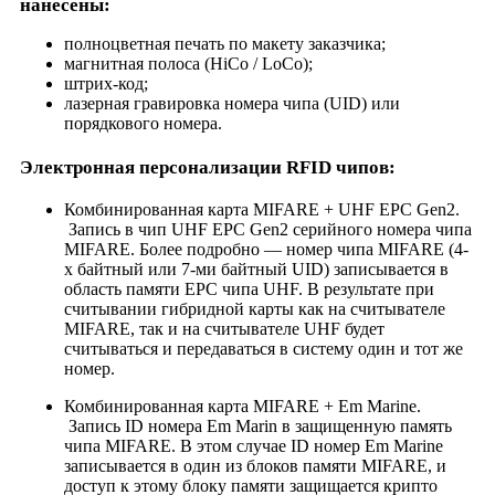
нанесены:
полноцветная печать по макету заказчика;
магнитная полоса (HiCo / LoCo);
штрих-код;
лазерная гравировка номера чипа (UID) или
порядкового номера.
Электронная персонализации RFID чипов:
Комбинированная карта MIFARE + UHF EPC Gen2.
Запись в чип UHF EPC Gen2 серийного номера чипа
MIFARE. Более подробно — номер чипа MIFARE (4-
х байтный или 7-ми байтный UID) записывается в
область памяти EPC чипа UHF. В результате при
считывании гибридной карты как на считывателе
MIFARE, так и на считывателе UHF будет
считываться и передаваться в систему один и тот же
номер.
Комбинированная карта MIFARE + Em Marine.
Запись ID номера Em Marin в защищенную память
чипа MIFARE. В этом случае ID номер Em Marine
записывается в один из блоков памяти MIFARE, и
доступ к этому блоку памяти защищается крипто