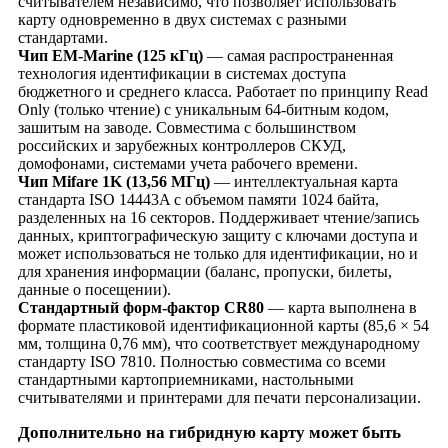
считывателем независимо, что позволяет использовать
карту одновременно в двух системах с разными
стандартами.
Чип EM-Marine (125 кГц)
— самая распространенная
технология идентификации в системах доступа
бюджетного и среднего класса. Работает по принципу Read
Only (только чтение) с уникальным 64-битным кодом,
зашитым на заводе. Совместима с большинством
российских и зарубежных контроллеров СКУД,
домофонами, системами учета рабочего времени.
Чип Mifare 1K (13,56 МГц)
— интеллектуальная карта
стандарта ISO 14443A с объемом памяти 1024 байта,
разделенных на 16 секторов. Поддерживает чтение/запись
данных, криптографическую защиту с ключами доступа и
может использоваться не только для идентификации, но и
для хранения информации (баланс, пропуски, билеты,
данные о посещении).
Стандартный форм-фактор CR80
— карта выполнена в
формате пластиковой идентификационной карты (85,6 × 54
мм, толщина 0,76 мм), что соответствует международному
стандарту ISO 7810. Полностью совместима со всеми
стандартными картоприемниками, настольными
считывателями и принтерами для печати персонализации.
Дополнительно на гибридную карту может быть