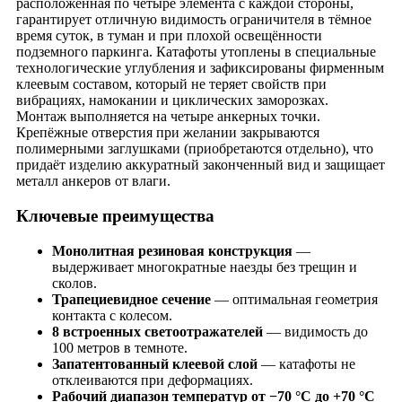
расположенная по четыре элемента с каждой стороны,
гарантирует отличную видимость ограничителя в тёмное
время суток, в туман и при плохой освещённости
подземного паркинга. Катафоты утоплены в специальные
технологические углубления и зафиксированы фирменным
клеевым составом, который не теряет свойств при
вибрациях, намокании и циклических заморозках.
Монтаж выполняется на четыре анкерных точки.
Крепёжные отверстия при желании закрываются
полимерными заглушками (приобретаются отдельно), что
придаёт изделию аккуратный законченный вид и защищает
металл анкеров от влаги.
Ключевые преимущества
Монолитная резиновая конструкция
—
выдерживает многократные наезды без трещин и
сколов.
Трапециевидное сечение
— оптимальная геометрия
контакта с колесом.
8 встроенных светоотражателей
— видимость до
100 метров в темноте.
Запатентованный клеевой слой
— катафоты не
отклеиваются при деформациях.
Рабочий диапазон температур от −70 °C до +70 °C